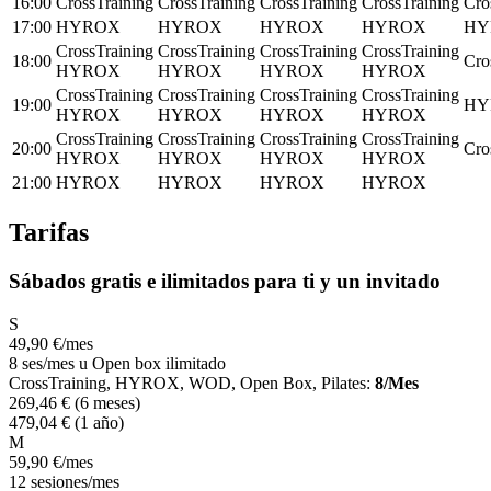
16:00
CrossTraining
CrossTraining
CrossTraining
CrossTraining
Cro
17:00
HYROX
HYROX
HYROX
HYROX
HY
CrossTraining
CrossTraining
CrossTraining
CrossTraining
18:00
Cro
HYROX
HYROX
HYROX
HYROX
CrossTraining
CrossTraining
CrossTraining
CrossTraining
19:00
HY
HYROX
HYROX
HYROX
HYROX
CrossTraining
CrossTraining
CrossTraining
CrossTraining
20:00
Cro
HYROX
HYROX
HYROX
HYROX
21:00
HYROX
HYROX
HYROX
HYROX
Tarifas
Sábados gratis e ilimitados para ti y un invitado
S
49
,90
€
/mes
8 ses/mes u Open box ilimitado
CrossTraining, HYROX, WOD, Open Box, Pilates:
8/Mes
269
,46
€
(6 meses)
479
,04
€
(1 año)
M
59
,90
€
/mes
12 sesiones/mes