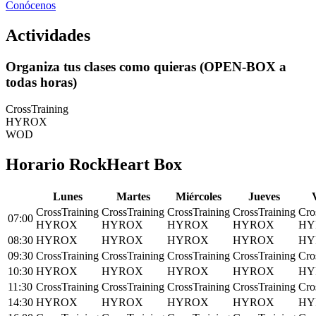
Conócenos
Actividades
Organiza tus clases como quieras (OPEN-BOX a
todas horas)
CrossTraining
HYROX
WOD
Horario RockHeart Box
L
unes
M
artes
M
iércoles
J
ueves
CrossTraining
CrossTraining
CrossTraining
CrossTraining
Cro
07:00
HYROX
HYROX
HYROX
HYROX
HY
08:30
HYROX
HYROX
HYROX
HYROX
HY
09:30
CrossTraining
CrossTraining
CrossTraining
CrossTraining
Cro
10:30
HYROX
HYROX
HYROX
HYROX
HY
11:30
CrossTraining
CrossTraining
CrossTraining
CrossTraining
Cro
14:30
HYROX
HYROX
HYROX
HYROX
HY